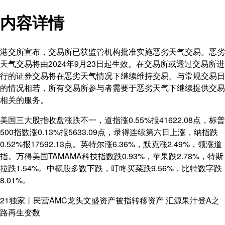
内容详情
港交所宣布，交易所已获监管机构批准实施恶劣天气交易。恶劣
天气交易将由2024年9月23日起生效。在交易所或透过交易所进
行的证券交易将在恶劣天气情况下继续维持交易。与常规交易日
的情况相若，所有交易所参与者需要于恶劣天气下继续提供交易
相关的服务。
美国三大股指收盘涨跌不一，道指涨0.55%报41622.08点，标普
500指数涨0.13%报5633.09点，录得连续第六日上涨，纳指跌
0.52%报17592.13点。英特尔涨6.36%，默克涨2.49%，领涨道
指。万得美国TAMAMA科技指数跌0.93%，苹果跌2.78%，特斯
拉跌1.54%。中概股多数下跌，叮咚买菜跌9.56%，比特数字跌
8.01%。
21独家丨民营AMC龙头文盛资产被指转移资产 汇源果汁登A之
路再生变数